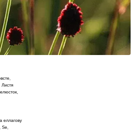
всте,
. Листя
пелюсток,
та еллагову
 Se,