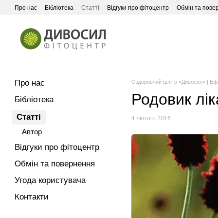
Перейти до основного контенту
Про нас
Бібліотека
Статті
Відгуки про фітоцентр
Обмін та пове
Про нас
Оздоровчий центр «Дивосил» | Еф
Родовик лі
Бібліотека
Статті
4 лютого 2016
Автор
Відгуки про фітоцентр
Обмін та повернення
Угода користувача
Контакти