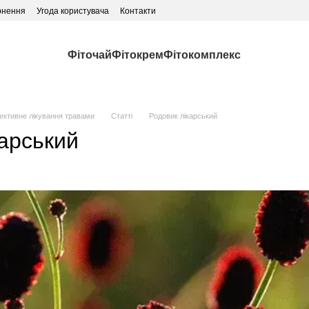
рнення
Угода користувача
Контакти
Фіточай
Фітокрем
Фітокомплекс
ективне лікування травами
Статті
Родовик лікарський
карський