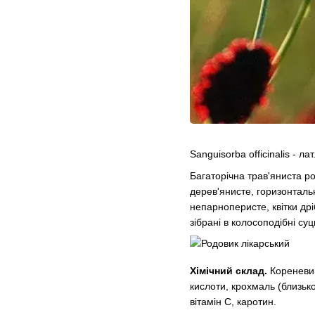
Sanguisorba officinalis - ла
Багаторічна трав'яниста р
дерев'янисте, горизонтальн
непарноперисте, квітки дрі
зібрані в колосоподібні суц
Хімічний склад.
Кореневищ
кислоти, крохмаль (близьк
вітамін С, каротин.