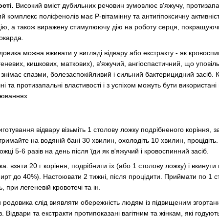
сті.
Високий вміст дубильних речовин зумовлює в'яжучу, протизапа
й комплекс поліфенолів має Р-вітамінну та антигіпоксичну активніст
ю, а також виражену стимулюючу дію на роботу серця, покращуюч
іокарда.
овика можна вживати у вигляді відвару або екстракту - як кровосп
геневих, кишкових, маткових), в'яжучий, ангіоспастичний, що уповіл
 знімає спазми, болезаспокійливий і сильний бактерицидний засіб. 
 та протизапальні властивості і з успіхом можуть бути використані
рюваннях.
иготування відвару візьміть 1 столову ложку подрібненого коріння, з
тримайте на водяній бані 30 хвилин, охолодіть 10 хвилин, процідіть.
жці 5-6 разів на день після їди як в'яжучий і кровоспинний засіб.
: взяти 20 г коріння, подрібнити їх (або 1 столову ложку) і вкинути
ирт до 40%). Настоювати 2 тижні, після процідити. Приймати по 1 с
, при легеневій кровотечі та ін.
 родовика слід виявляти обережність людям із підвищеним згортанн
. Відвари та екстракти протипоказані вагітним та жінкам, які годуют