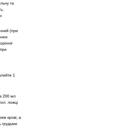
льну та
ь,
и
инний (при
ьнює
Коріння
 при
алийте 1
 в 200 мл
тол. ложці
ям крові, а
ь грудьми.