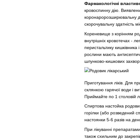
Фармакологічні властиво
кровоспинну дію. Виявлени
коронаророзширювальну ді
скорочувальну здатність м
Кореневище з корінням род
внутрішніх кровотечах - ле
перистальтику кишківника і
рослини мають антисептичні
шлунково-кишкових захво
Приготування ліків. Для пр
склянкою гарячої води і ви
Приймайте по 1 столовій ло
Спиртова настойка родовика
горілки (або розведений сп
настоянки 5-6 разів на день
При лікуванні препаратами
також схильним до закрепів