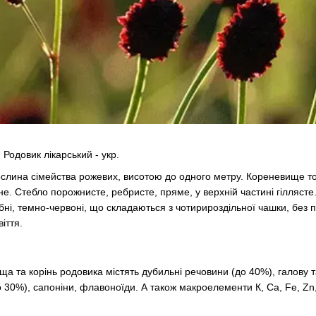
т. Родовик лікарський - укр.
ослина сімейства рожевих, висотою до одного метру. Кореневище то
е. Стебло порожнисте, ребристе, пряме, у верхній частині гіллясте
бні, темно-червоні, що складаються з чотирироздільної чашки, без 
віття.
а та корінь родовика містять дубильні речовини (до 40%), галову 
о 30%), сапоніни, флавоноїди. А також макроелементи К, Са, Fe, Zn,