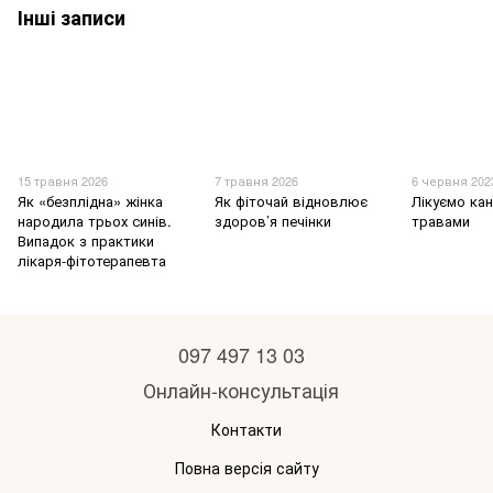
Інші записи
15 травня 2026
7 травня 2026
6 червня 202
Як «безплідна» жінка
Як фіточай відновлює
Лікуємо ка
народила трьох синів.
здоров’я печінки
травами
Випадок з практики
лікаря-фітотерапевта
097 497 13 03
Онлайн-консультація
Контакти
Повна версія сайту