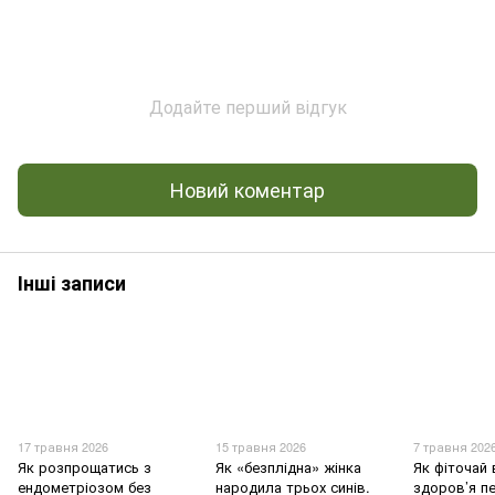
Додайте перший відгук
Новий коментар
Інші записи
17 травня 2026
15 травня 2026
7 травня 202
Як розпрощатись з
Як «безплідна» жінка
Як фіточай
ендометріозом без
народила трьох синів.
здоров’я пе