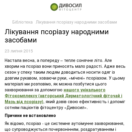
Бібліотека
Лікування псоріазу народними засобами
Лікування псоріазу народними
засобами
23 липня 2015
Настала весна, а попереду – тепле сонячне літо. Але
хворим на псоріаз вони приносять мало радості. Адже весь
сезон у спеку таким людям доводиться носити одяг із
довгим рукавом, ховаючи руки, «мічені» псоріазом. У цьому
матеріалі ми розповімо, як можна позбутися цього
захворювання за допомогою
нашого унікального
Фітокомплексу (авторський Дерматологічний фіточай і
Мазь від псоріазу)
, який довів свою ефективність і допоміг
сотням пацієнтів фітоцентру «Дивосил».
Причини не встановлено
Як відомо, псоріаз - це системне аутоімунне захворювання,
що супроводжується почервонінням, роздратуванням і