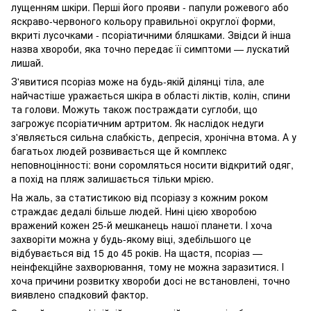
лущенням шкіри. Перші його прояви - папули рожевого або
яскраво-червоного кольору правильної округлої форми,
вкриті лусочками - псоріатичними бляшками. Звідси й інша
назва хвороби, яка точно передає її симптоми — лускатий
лишай.
З'явитися псоріаз може на будь-якій ділянці тіла, але
найчастіше уражається шкіра в області ліктів, колін, спини
та голови. Можуть також постраждати суглоби, що
загрожує псоріатичним артритом. Як наслідок недуги
з'являється сильна слабкість, депресія, хронічна втома. А у
багатьох людей розвивається ще й комплекс
неповноцінності: вони соромляться носити відкритий одяг,
а похід на пляж залишається тільки мрією.
На жаль, за статистикою від псоріазу з кожним роком
страждає дедалі більше людей. Нині цією хворобою
вражений кожен 25-й мешканець нашої планети. І хоча
захворіти можна у будь-якому віці, здебільшого це
відбувається від 15 до 45 років. На щастя, псоріаз —
неінфекційне захворювання, тому не можна заразитися. І
хоча причини розвитку хвороби досі не встановлені, точно
виявлено спадковий фактор.