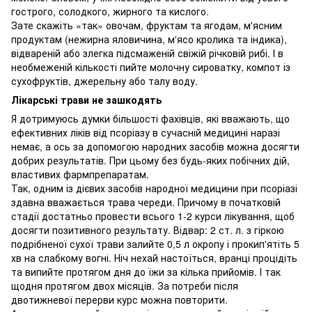
гострого, солодкого, жирного та кислого.
Зате скажіть «так» овочам, фруктам та ягодам, м'ясним
продуктам (нежирна яловичина, м'ясо кролика та індика),
відвареній або злегка підсмаженій свіжій річковій рибі. І в
необмеженій кількості пийте молочну сироватку, компот із
сухофруктів, джерельну або талу воду.
Лікарські трави не зашкодять
Я дотримуюсь думки більшості фахівців, які вважають, що
ефективних ліків від псоріазу в сучасній медицині наразі
немає, а ось за допомогою народних засобів можна досягти
добрих результатів. При цьому без будь-яких побічних дій,
властивих фармпрепаратам.
Так, одним із дієвих засобів народної медицини при псоріазі
здавна вважається трава череди. Причому в початковій
стадії достатньо провести всього 1-2 курси лікування, щоб
досягти позитивного результату. Відвар: 2 ст. л. з гіркою
подрібненої сухої трави залийте 0,5 л окропу і прокип'ятіть 5
хв на слабкому вогні. Ніч нехай настоїться, вранці процідіть
та випийте протягом дня до їжи за кілька прийомів. І так
щодня протягом двох місяців. За потреби після
двотижневої перерви курс можна повторити.