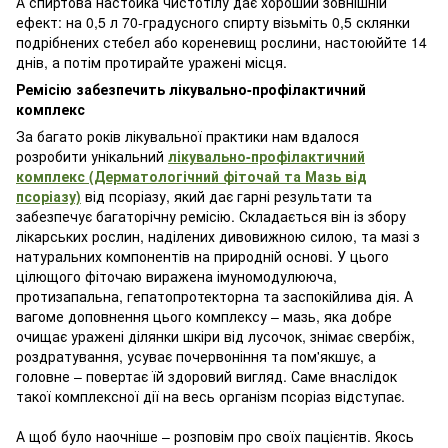
А спиртова настойка чистотілу дає хороший зовнішній
ефект: на 0,5 л 70-градусного спирту візьміть 0,5 склянки
подрібнених стебел або кореневищ рослини, настоюййте 14
днів, а потім протирайте уражені місця.
Ремісію забезпечить лікувально-профілактичний
комплекс
За багато років лікувальної практики нам вдалося
розробити унікальний
лікувально-профілактичний
комплекс (Дерматологічний фіточай та Мазь від
псоріазу)
від псоріазу, який дає гарні результати та
забезпечує багаторічну ремісію. Складається він із збору
лікарських рослин, наділених дивовижною силою, та мазі з
натуральних компонентів на природній основі. У цього
цілющого фіточаю виражена імуномодулююча,
протизапальна, гепатопротекторна та заспокійлива дія. А
вагоме доповнення цього комплексу – мазь, яка добре
очищає уражені ділянки шкіри від лусочок, знімає свербіж,
роздратування, усуває почервоніння та пом'якшує, а
головне – повертає їй здоровий вигляд. Саме внаслідок
такої комплексної дії на весь організм псоріаз відступає.
А щоб було наочніше – розповім про своїх пацієнтів. Якось