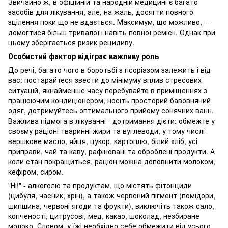
Звичайно ж, в офіційній та народній медицині є багато
засобів для лікування, але, на жаль, досягти повного
зцілення поки що не вдається. Максимум, що можливо, —
домогтися більш тривалої і навіть повної ремісії. Однак при
цьому зберігається ризик рецидиву.
Особистий фактор відіграє важливу роль
До речі, багато чого в боротьбі з псоріазом залежить і від
вас: постарайтеся звести до мінімуму вплив стресових
ситуацій, якнайменше часу перебувайте в приміщеннях з
працюючим кондиціонером, носіть просторий бавовняний
одяг, дотримуйтесь оптимального прийому сонячних ванн.
Важлива підмога в лікуванні - дотримання дієти: обмежте у
своєму раціоні тваринні жири та вуглеводи, у тому числі
вершкове масло, яйця, цукор, картоплю, білий хліб, усі
приправи, чай та каву, рафіновані та оброблені продукти. А
коли стан покращиться, раціон можна доповнити молоком,
кефіром, сиром.
"Ні!" - алкоголю та продуктам, що містять фітонциди
(цибуля, часник, хрін), а також червоний пігмент (помідори,
шипшина, червоні ягоди та фрукти), виключіть також сало,
копченості, цитрусові, мед, какао, шоколад, незбиране
молоко. Словом, у їжі необхідно себе обмежити від усього