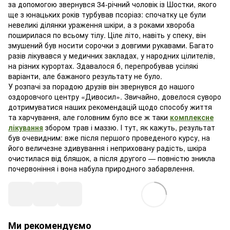
за допомогою звернувся 34-річний чоловік із Шостки, якого
ще з юнацьких років турбував псоріаз: спочатку це були
невеликі ділянки ураження шкіри, а з роками хвороба
поширилася по всьому тілу. Ціле літо, навіть у спеку, він
змушений був носити сорочки з довгими рукавами. Багато
разів лікувався у медичних закладах, у народних цілителів,
на різних курортах. Здавалося б, перепробував усілякі
варіанти, але бажаного результату не було.
У розпачі за порадою друзів він звернувся до нашого
оздоровчого центру «Дивосил». Звичайно, довелося суворо
дотримуватися наших рекомендацій щодо способу життя
та харчування, але головним було все ж таки
комплексне
лікування
збором трав і маззю. І тут, як кажуть, результат
був очевидним: вже після першого проведеного курсу, на
його величезне здивування і неприховану радість, шкіра
очистилася від бляшок, а після другого — повністю зникла
почервоніння і вона набула природного забарвлення.
Ми рекомендуємо