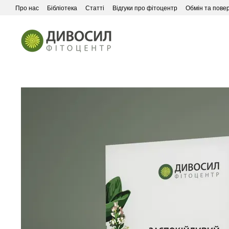
Перейти до основного контенту
Про нас
Бібліотека
Статті
Відгуки про фітоцентр
Обмін та пове