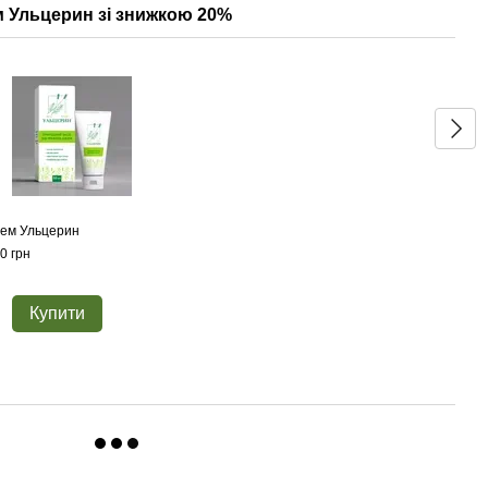
ем Ульцерин зі знижкою 20%
Акц
ем Ульцерин
Засп
0 грн
830 г
Купити
1 