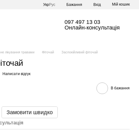
Мій кошик
Укр
Рус
Бажання
Вхід
097 497 13 03
Онлайн-консультація
не лікування травами
Фіточай
Заспокійливий фіточай
іточай
Написати відгук
В бажання
Замовити швидко
сультація