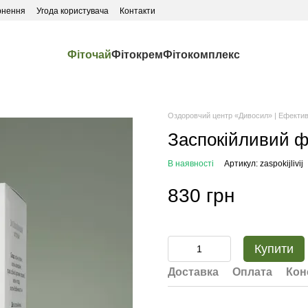
рнення
Угода користувача
Контакти
Фіточай
Фітокрем
Фітокомплекс
Оздоровчий центр «Дивосил» | Ефектив
Заспокійливий ф
В наявності
Артикул: zaspokijlivij
830 грн
Купити
Доставка
Оплата
Кон