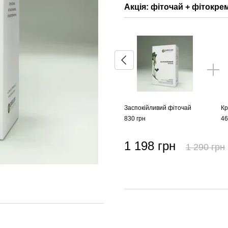
Акція: фіточай + фітокр
Заспокійливий фіточай
Кр
830 грн
46
1 198 грн
1 290 грн