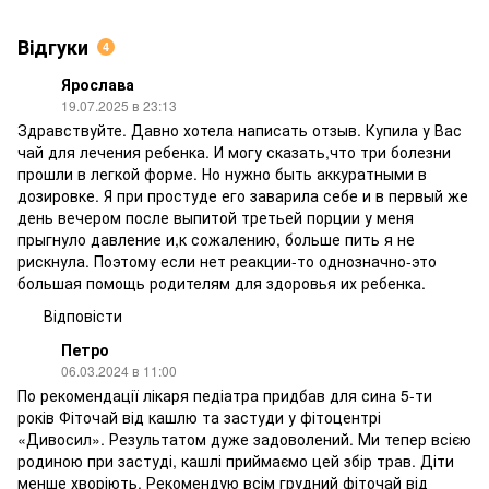
Відгуки
4
Ярослава
19.07.2025 в 23:13
Здравствуйте. Давно хотела написать отзыв. Купила у Вас
чай для лечения ребенка. И могу сказать,что три болезни
прошли в легкой форме. Но нужно быть аккуратными в
дозировке. Я при простуде его заварила себе и в первый же
день вечером после выпитой третьей порции у меня
прыгнуло давление и,к сожалению, больше пить я не
рискнула. Поэтому если нет реакции-то однозначно-это
большая помощь родителям для здоровья их ребенка.
Відповісти
Петро
06.03.2024 в 11:00
По рекомендації лікаря педіатра придбав для сина 5-ти
років Фіточай від кашлю та застуди у фітоцентрі
«Дивосил». Результатом дуже задоволений. Ми тепер всією
родиною при застуді, кашлі приймаємо цей збір трав. Діти
менше хворіють. Рекомендую всім грудний фіточай від