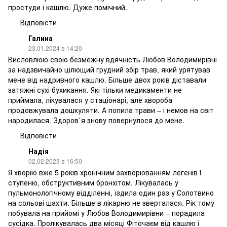
простуди і кашлю. Дуже помічний.
Відповісти
Галина
23.01.2024 в 14:20
Висловлюю свою безмежну вдячність Любов Володимирівні
за надзвичайно цілющий грудний збір трав, який урятував
мене від надривного кашлю. Більше двох років діставали
затяжні сухі бухикання. Які тільки медикаменти не
приймала, лікувалася у стаціонарі, але хвороба
продовжувала дошкуляти. А попила трави – і немов на світ
народилася. Здоров`я знову повернулося до мене.
Відповісти
Надія
02.02.2023 в 16:50
Я хворію вже 5 років хронічним захворюванням легенів І
ступеню, обструктивним бронхітом. Лікувалась у
пульмонологічному відділенні, їздила один раз у Солотвино
на сольові шахти. Більше в лікарню не зверталася. Рік тому
побувала на прийомі у Любов Володимирівни – порадила
сусідка. Пролікувалась два місяці Фіточаєм від кашлю і