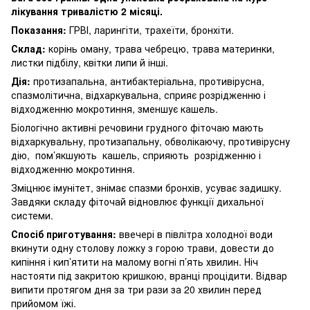
лікування тривалістю 2 місяці.
Показання:
ГРВІ, ларингіти, трахеїти, бронхіти.
Склад:
корінь оману, трава чебрецю, трава материнки,
листки підбілу, квітки липи й інші.
Дія:
протизапальна, антибактеріальна, противірусна,
спазмолітична, відхаркувальна, сприяє розрідженню і
відходженню мокротиння, зменшує кашель.
Біологічно активні речовини грудного фіточаю мають
відхаркувальну, протизапальну, обволікаючу, противірусну
дію, пом’якшують кашель, сприяють розрідженню і
відходженню мокротиння.
Зміцнює імунітет, знімає спазми бронхів, усуває задишку.
Завдяки складу фіточай відновлює функції дихальної
системи.
Спосіб приготування:
ввечері в півлітра холодної води
вкинути одну столову ложку з горою трави, довести до
кипіння і кип’ятити на малому вогні п’ять хвилин. Ніч
настояти під закритою кришкою, вранці процідити. Відвар
випити протягом дня за три рази за 20 хвилин перед
прийомом їжі.